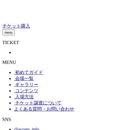
Skip
to
content
チケット購入
menu
TICKET
MENU
初めてガイド
会場一覧
ギャラリー
コンテンツ
入場方法
チケット譲渡
について
よくある質問・お問い合わせ
SNS
@acosta_info