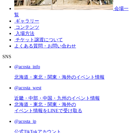
会場一
覧
ギャラリー
コンテンツ
入場方法
チケット譲渡
について
よくある質問・お問い合わせ
SNS
@acosta_info
北海道・東北・関東・海外のイベント情報
@acosta_west
近畿・中部・中国・九州のイベント情報
北海道・東北・関東・海外の
イベント情報をLINEで受け取る
@acosta_jp
公式TikTokアカウント