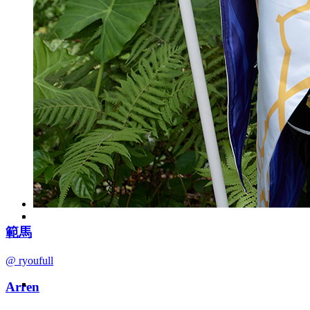
範馬
@ ryoufull
Arren