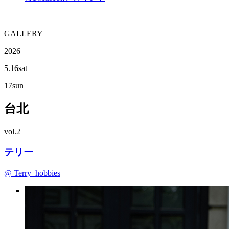
G
ALLERY
2026
5.16
sat
17
sun
台北
vol.2
テリー
@ Terry_hobbies