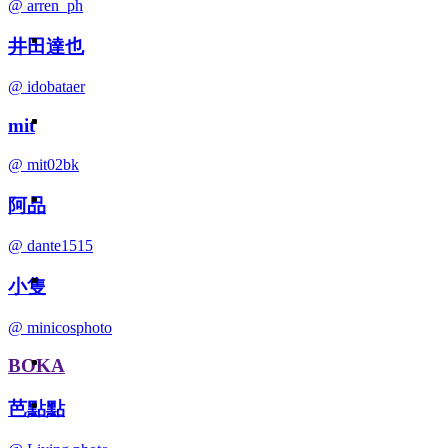
@ arren_ph
井田達也
@ idobataer
mit
@ mit02bk
阿品
@ dante1515
小隻
@ minicosphoto
BOKA
芭點點