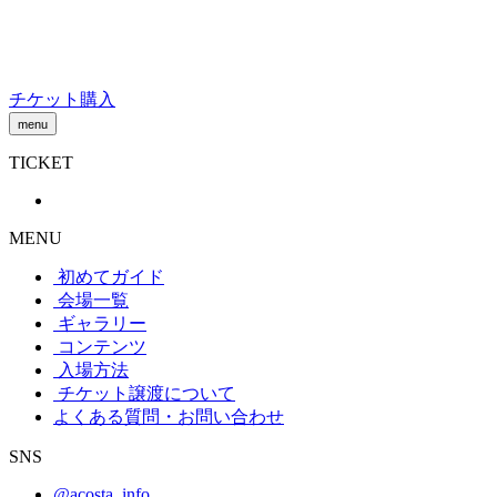
Skip
to
content
チケット購入
menu
TICKET
MENU
初めてガイド
会場一覧
ギャラリー
コンテンツ
入場方法
チケット譲渡
について
よくある質問・お問い合わせ
SNS
@acosta_info