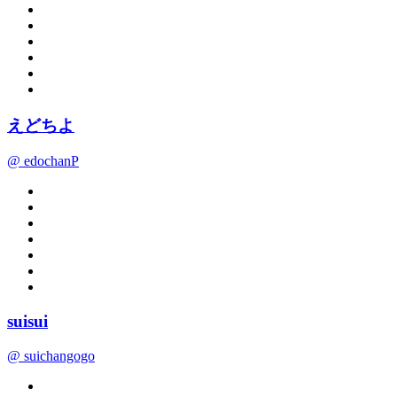
えどちよ
@ edochanP
suisui
@ suichangogo