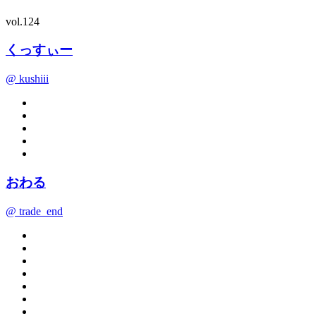
vol.124
くっすぃー
@ kushiii
おわる
@ trade_end