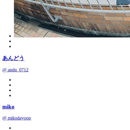
あんどう
@ andu_0712
miko
@ mikodayoon