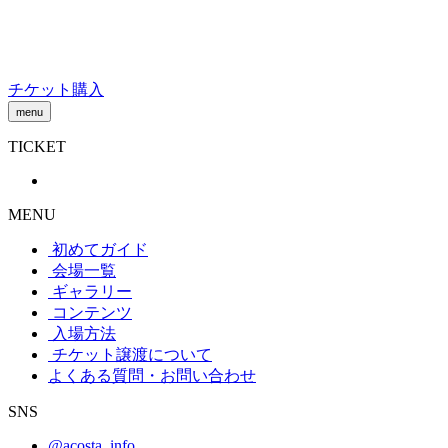
Skip
to
content
チケット購入
menu
TICKET
MENU
初めてガイド
会場一覧
ギャラリー
コンテンツ
入場方法
チケット譲渡
について
よくある質問・お問い合わせ
SNS
@acosta_info