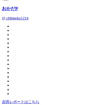
おかだP
@ chibipeko1214
吉田レポートはこちら