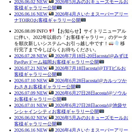
2026.06.02
NEW
2026年5月みのおキューズモールお
客様ギャラリー公開
2026.06.16
NEW
2026年4月さいたまスーパーアリー
ナTOIROお客様ギャラリー公開
2026.08.09
INFO
【お知らせ】サイトリニューアル
に伴い、2022年以前の「お客様ギャラリー」のデータ
を順次新しいシステムへお引っ越し中です！
移
行完了まで今しばらくお待ちください。
2026.07.28
NEW
2026年7月18日-20日acosta!@みずほ
PayPayドーム福岡お客様ギャラリー公開
2026.07.21
NEW
2026年7月18日acosta!@TFTビルお
客様ギャラリー公開
2026.07.10
NEW
2026年6月28日acosta!@カルッツか
わさきお客様ギャラリー公開
2026.07.09
NEW
2026年6月27日28日acosta!@ソウル
お客様ギャラリー公開
2026.07.01
NEW
2026年6月27日28日acosta!@池袋サ
ンシャインシティお客様ギャラリー公開
2026.06.02
NEW
2026年5月みのおキューズモールお
客様ギャラリー公開
2026.06.16
NEW
2026年4月さいたまスーパーアリー