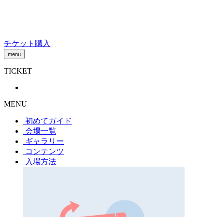
Skip
to
content
チケット購入
menu
TICKET
MENU
初めてガイド
会場一覧
ギャラリー
コンテンツ
入場方法