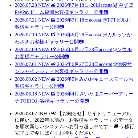
2026.07.28
NEW
📸 2026年7月18日-20日acosta!@みずほ
PayPayドーム福岡お客様ギャラリー公開📷
2026.07.21
NEW
📸 2026年7月18日acosta!@TFTビルお
客様ギャラリー公開📷
2026.07.10
NEW
📸 2026年6月28日acosta!@カルッツか
わさきお客様ギャラリー公開📷
2026.07.09
NEW
📸 2026年6月27日28日acosta!@ソウル
お客様ギャラリー公開📷
2026.07.01
NEW
📸 2026年6月27日28日acosta!@池袋サ
ンシャインシティお客様ギャラリー公開📷
2026.06.02
NEW
📸 2026年5月みのおキューズモールお
客様ギャラリー公開📷
2026.06.16
NEW
📸 2026年4月さいたまスーパーアリー
ナTOIROお客様ギャラリー公開📷
2026.08.07
INFO
📢 【お知らせ】サイトリニューアル
に伴い、2022年以前の「お客様ギャラリー」のデータ
を順次新しいシステムへお引っ越し中です！🚚💨 移行
完了まで今しばらくお待ちください。