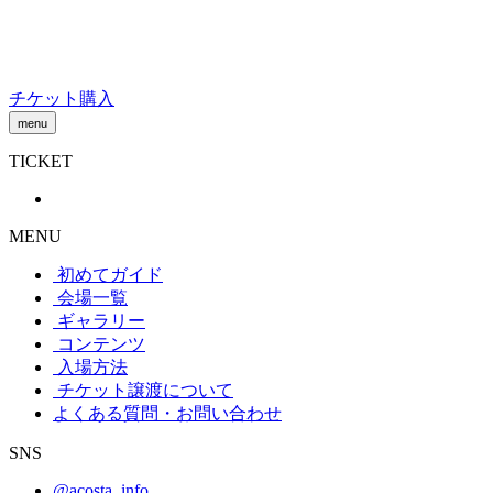
Skip
to
content
チケット購入
menu
TICKET
MENU
初めてガイド
会場一覧
ギャラリー
コンテンツ
入場方法
チケット譲渡
について
よくある質問・お問い合わせ
SNS
@acosta_info