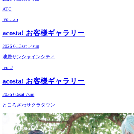
ATC
vol.125
acosta! お客様ギャラリー
2026
6.13
sat
14
sun
池袋サンシャインシティ
vol.7
acosta! お客様ギャラリー
2026
6.6
sat
7
sun
ところざわサクラタウン