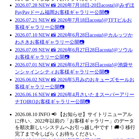
2026.07.28
NEW
📸 2026年7月18日-20日acosta!@みずほ
PayPayドーム福岡お客様ギャラリー公開📷
2026.07.21
NEW
📸 2026年7月18日acosta!@TFTビルお
客様ギャラリー公開📷
2026.07.10
NEW
📸 2026年6月28日acosta!@カルッツか
わさきお客様ギャラリー公開📷
2026.07.09
NEW
📸 2026年6月27日28日acosta!@ソウル
お客様ギャラリー公開📷
2026.07.01
NEW
📸 2026年6月27日28日acosta!@池袋サ
ンシャインシティお客様ギャラリー公開📷
2026.06.02
NEW
📸 2026年5月みのおキューズモールお
客様ギャラリー公開📷
2026.06.16
NEW
📸 2026年4月さいたまスーパーアリー
ナTOIROお客様ギャラリー公開📷
2026.08.10
INFO
📢 【お知らせ】サイトリニューアル
に伴い、2022年以前の「お客様ギャラリー」のデータ
を順次新しいシステムへお引っ越し中です！🚚💨 移行
完了まで今しばらくお待ちください。