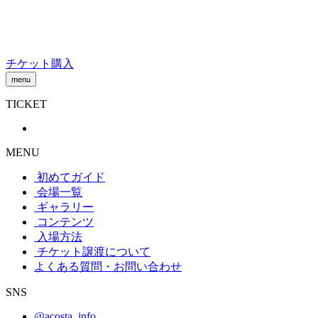
Skip
to
content
チケット購入
menu
TICKET
MENU
初めてガイド
会場一覧
ギャラリー
コンテンツ
入場方法
チケット譲渡
について
よくある質問・お問い合わせ
SNS
@acosta_info