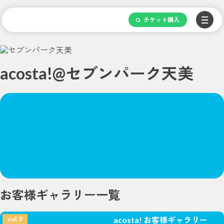
Skip
to
content
チケット購入
acosta!@セブンパーク天美
今後開催されるイベント
次回開催は現在調整中です。
過去の開催時の様子は、下部の一覧やお客様ギャラリーよ
りお楽しみください！
お客様ギャラリー一覧
vol.9
acosta! お客様ギャラリー