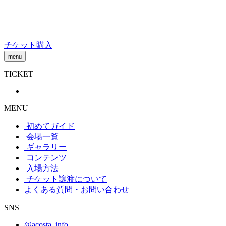
Skip
to
content
チケット購入
menu
TICKET
MENU
初めてガイド
会場一覧
ギャラリー
コンテンツ
入場方法
チケット譲渡
について
よくある質問・お問い合わせ
SNS
@acosta_info