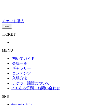
Skip
to
content
チケット購入
menu
TICKET
MENU
初めてガイド
会場一覧
ギャラリー
コンテンツ
入場方法
チケット譲渡
について
よくある質問・お問い合わせ
SNS
@acosta_info