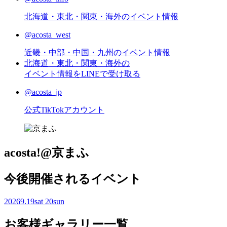
北海道・東北・関東・海外のイベント情報
@acosta_west
近畿・中部・中国・九州のイベント情報
北海道・東北・関東・海外の
イベント情報をLINEで受け取る
@acosta_jp
公式TikTokアカウント
acosta!@京まふ
今後開催されるイベント
2026
9.19
sat
20
sun
お客様ギャラリー一覧