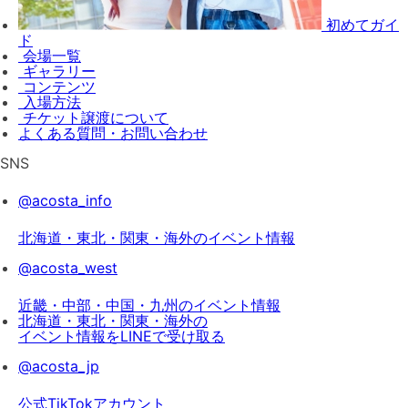
初めてガイ
ド
会場一覧
ギャラリー
コンテンツ
入場方法
チケット譲渡
について
よくある質問・お問い合わせ
SNS
@acosta_info
北海道・東北・関東・海外のイベント情報
@acosta_west
近畿・中部・中国・九州のイベント情報
北海道・東北・関東・海外の
イベント情報をLINEで受け取る
@acosta_jp
公式TikTokアカウント