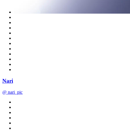
Nari
@ nari_pic