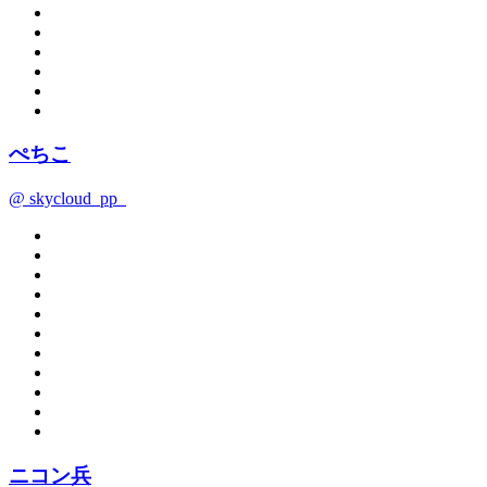
ぺちこ
@ skycloud_pp_
ニコン兵