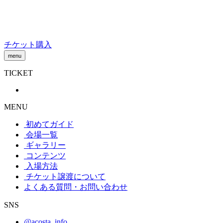
Skip
to
content
チケット購入
menu
TICKET
MENU
初めてガイド
会場一覧
ギャラリー
コンテンツ
入場方法
チケット譲渡
について
よくある質問・お問い合わせ
SNS
@acosta_info