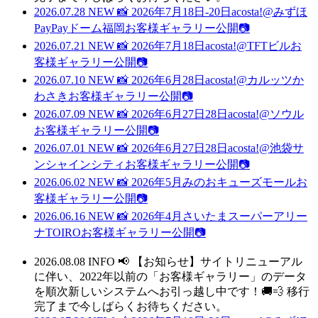
2026.07.28
NEW
📸 2026年7月18日-20日acosta!@みずほ
PayPayドーム福岡お客様ギャラリー公開📷
2026.07.21
NEW
📸 2026年7月18日acosta!@TFTビルお
客様ギャラリー公開📷
2026.07.10
NEW
📸 2026年6月28日acosta!@カルッツか
わさきお客様ギャラリー公開📷
2026.07.09
NEW
📸 2026年6月27日28日acosta!@ソウル
お客様ギャラリー公開📷
2026.07.01
NEW
📸 2026年6月27日28日acosta!@池袋サ
ンシャインシティお客様ギャラリー公開📷
2026.06.02
NEW
📸 2026年5月みのおキューズモールお
客様ギャラリー公開📷
2026.06.16
NEW
📸 2026年4月さいたまスーパーアリー
ナTOIROお客様ギャラリー公開📷
2026.08.08
INFO
📢 【お知らせ】サイトリニューアル
に伴い、2022年以前の「お客様ギャラリー」のデータ
を順次新しいシステムへお引っ越し中です！🚚💨 移行
完了まで今しばらくお待ちください。