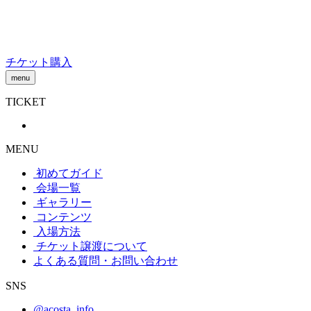
Skip
to
content
チケット購入
menu
TICKET
MENU
初めてガイド
会場一覧
ギャラリー
コンテンツ
入場方法
チケット譲渡
について
よくある質問・お問い合わせ
SNS
@acosta_info