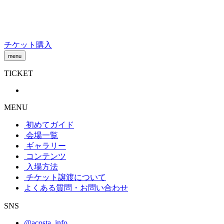
Skip
to
content
チケット購入
menu
TICKET
MENU
初めてガイド
会場一覧
ギャラリー
コンテンツ
入場方法
チケット譲渡
について
よくある質問・お問い合わせ
SNS
@acosta_info