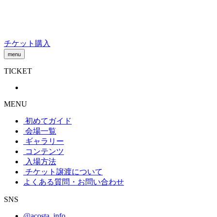
Skip
to
content
チケット購入
menu
TICKET
MENU
初めてガイド
会場一覧
ギャラリー
コンテンツ
入場方法
チケット譲渡
について
よくある質問・お問い合わせ
SNS
@acosta_info