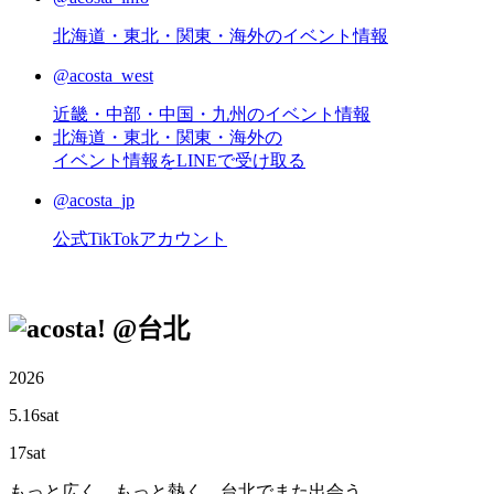
北海道・東北・関東・海外のイベント情報
@acosta_west
近畿・中部・中国・九州のイベント情報
北海道・東北・関東・海外の
イベント情報をLINEで受け取る
@acosta_jp
公式TikTokアカウント
@台北
2026
5.16
sat
17
sat
もっと広く、もっと熱く、台北でまた出会う。