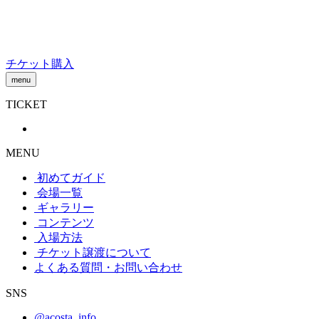
Skip
to
content
チケット購入
menu
TICKET
MENU
初めてガイド
会場一覧
ギャラリー
コンテンツ
入場方法
チケット譲渡
について
よくある質問・お問い合わせ
SNS
@acosta_info