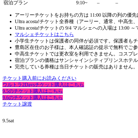
宿泊プラン
9:10~
–
–
アーリーチケットをお持ちの方は 11:00 以降の列
Ultra acosta!チケット全券種（アーリー、通常、
Ultra acosta!チケットの 9/4 マルシェへの入場は
マルシェチケットはこちら
小学生チケットは保護者の同伴が必須です。保護者もチ
豊島区在住のお子様は、本人確認証の提示で無料でご参
中高生チケットでは更衣室を利用できません。コスプレ
宿泊プランの価格はサンシャインシティプリンスホテル
完売している券種は当日チケットの販売はありません。当
チケット購入前にお読みください
ウルトラ2Daysチケット購入はこちら
9.5のチケット購入はこちら
9.6のチケット購入はこちら
チケット譲渡
9.5
sat