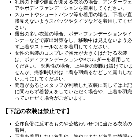
乳房の下部や側面が見える衣装の場合、アンダーウェ
アやボディファンデーションを着用してください。
スカートやショートパンツ等を着用の場合、下着が直
接見えないようスパッツやタイツなどを着用してくだ
さい。
露出の多い衣装の場合、ボディファンデーションやイ
ンナーなどで露出対策をし、移動中は見えないよう必
ず上着やストールなどを着用してください。
女性の男装のコスプレで胸元が大きくはだける衣装
は、ボディファンデーションやBホルダーを着用して
ください。 ※男性の場合、上半身の制限は設けていま
せんが、撮影時以外は上着を羽織るなどして露出しな
いようにしてください。
問題があるとスタッフが判断した衣装に関しては上記
に関わらず着替えをしていただく場合や、上着を羽織
っていただく場合がございます。
【下記の衣装は禁止です】
公序良俗に反するものや公然わいせつに当たる衣装の
着用。
下着を着用しない衣装や、胸やワキなど衣装の隙間か