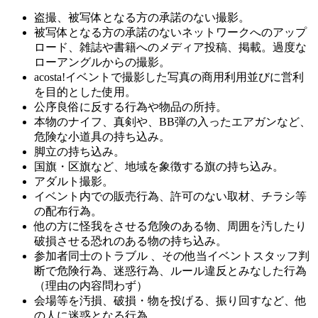
盗撮、被写体となる方の承諾のない撮影。
被写体となる方の承諾のないネットワークへのアップ
ロード、雑誌や書籍へのメディア投稿、掲載。過度な
ローアングルからの撮影。
acosta!イベントで撮影した写真の商用利用並びに営利
を目的とした使用。
公序良俗に反する行為や物品の所持。
本物のナイフ、真剣や、BB弾の入ったエアガンなど、
危険な小道具の持ち込み。
脚立の持ち込み。
国旗・区旗など、地域を象徴する旗の持ち込み。
アダルト撮影。
イベント内での販売行為、許可のない取材、チラシ等
の配布行為。
他の方に怪我をさせる危険のある物、周囲を汚したり
破損させる恐れのある物の持ち込み。
参加者同士のトラブル 、その他当イベントスタッフ判
断で危険行為、迷惑行為、ルール違反とみなした行為
（理由の内容問わず）
会場等を汚損、破損・物を投げる、振り回すなど、他
の人に迷惑となる行為。