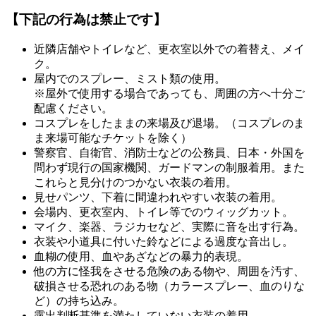
【下記の行為は禁止です】
近隣店舗やトイレなど、更衣室以外での着替え、メイ
ク。
屋内でのスプレー、ミスト類の使用。
※屋外で使用する場合であっても、周囲の方へ十分ご
配慮ください。
コスプレをしたままの来場及び退場。（コスプレのま
ま来場可能なチケットを除く）
警察官、自衛官、消防士などの公務員、日本・外国を
問わず現行の国家機関、ガードマンの制服着用。また
これらと見分けのつかない衣装の着用。
見せパンツ、下着に間違われやすい衣装の着用。
会場内、更衣室内、トイレ等でのウィッグカット。
マイク、楽器、ラジカセなど、実際に音を出す行為。
衣装や小道具に付いた鈴などによる過度な音出し。
血糊の使用、血やあざなどの暴力的表現。
他の方に怪我をさせる危険のある物や、周囲を汚す、
破損させる恐れのある物（カラースプレー、血のりな
ど）の持ち込み。
露出判断基準を満たしていない衣装の着用。