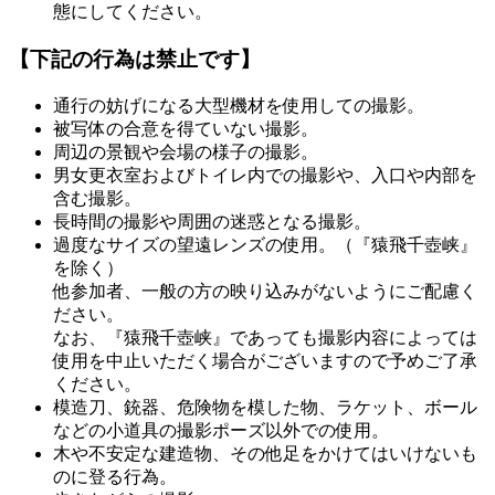
態にしてください。
【下記の行為は禁止です】
通行の妨げになる大型機材を使用しての撮影。
被写体の合意を得ていない撮影。
周辺の景観や会場の様子の撮影。
男女更衣室およびトイレ内での撮影や、入口や内部を
含む撮影。
長時間の撮影や周囲の迷惑となる撮影。
過度なサイズの望遠レンズの使用。（『猿飛千壺峡』
を除く）
他参加者、一般の方の映り込みがないようにご配慮く
ださい。
なお、『猿飛千壺峡』であっても撮影内容によっては
使用を中止いただく場合がございますので予めご了承
ください。
模造刀、銃器、危険物を模した物、ラケット、ボール
などの小道具の撮影ポーズ以外での使用。
木や不安定な建造物、その他足をかけてはいけないも
のに登る行為。