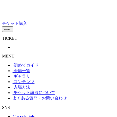
Skip
to
content
チケット購入
menu
TICKET
MENU
初めてガイド
会場一覧
ギャラリー
コンテンツ
入場方法
チケット譲渡
について
よくある質問・お問い合わせ
SNS
@acosta_info