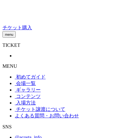
Skip
to
content
チケット購入
menu
TICKET
MENU
初めてガイド
会場一覧
ギャラリー
コンテンツ
入場方法
チケット譲渡
について
よくある質問・お問い合わせ
SNS
@acosta_info