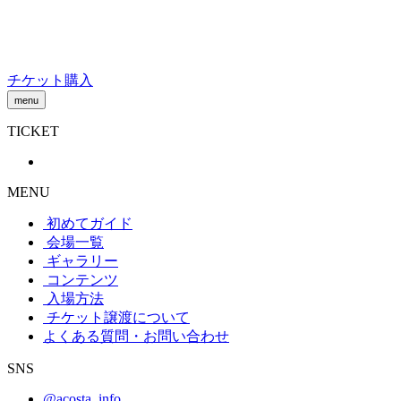
Skip
to
content
チケット購入
menu
TICKET
MENU
初めてガイド
会場一覧
ギャラリー
コンテンツ
入場方法
チケット譲渡
について
よくある質問・お問い合わせ
SNS
@acosta_info