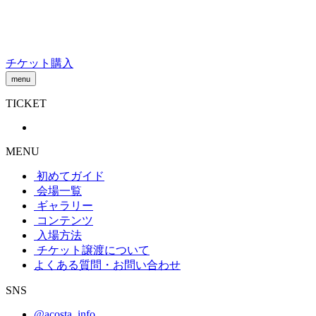
Skip
to
content
チケット購入
menu
TICKET
MENU
初めてガイド
会場一覧
ギャラリー
コンテンツ
入場方法
チケット譲渡
について
よくある質問・お問い合わせ
SNS
@acosta_info