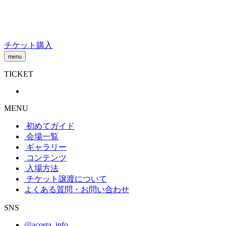
Skip
to
content
チケット購入
menu
TICKET
MENU
初めてガイド
会場一覧
ギャラリー
コンテンツ
入場方法
チケット譲渡
について
よくある質問・お問い合わせ
SNS
@acosta_info