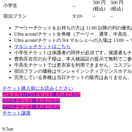
500
円
500
円
小学生
–
(税込)
(税込)
宿泊プラン
9:10~
–
–
アーリーチケットをお持ちの方は 11:00 以降の列
Ultra acosta!チケット全券種（アーリー、通常、
Ultra acosta!チケットの 9/4 マルシェへの入場は
マルシェチケットはこちら
小学生チケットは保護者の同伴が必須です。保護者もチ
豊島区在住のお子様は、本人確認証の提示で無料でご参
中高生チケットでは更衣室を利用できません。コスプレ
宿泊プランの価格はサンシャインシティプリンスホテル
完売している券種は当日チケットの販売はありません。当
チケット購入前にお読みください
ウルトラ2Daysチケット購入はこちら
9.5のチケット購入はこちら
9.6のチケット購入はこちら
チケット譲渡
9.5
sat