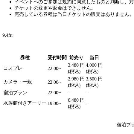
イベントへのご参加は規約に同意したものと判断し、対
チケットの変更や返金はできません。
完売している券種は当日チケットの販売はありません。
9.4
fri
券種
受付時間
前売り
当日
3,480
円
4,000
円
コスプレ
22:00~
(税込)
(税込)
2,980
円
3,500
円
カメラ・一般
22:00~
(税込)
(税込)
宿泊プラン
22:00~
–
–
6,480
円
水族館付きアーリー
19:00~
–
(税込)
宿泊プ