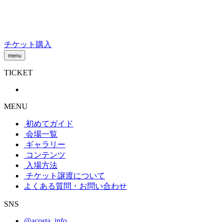
Skip
to
content
チケット購入
menu
TICKET
MENU
初めてガイド
会場一覧
ギャラリー
コンテンツ
入場方法
チケット譲渡
について
よくある質問・お問い合わせ
SNS
@acosta_info