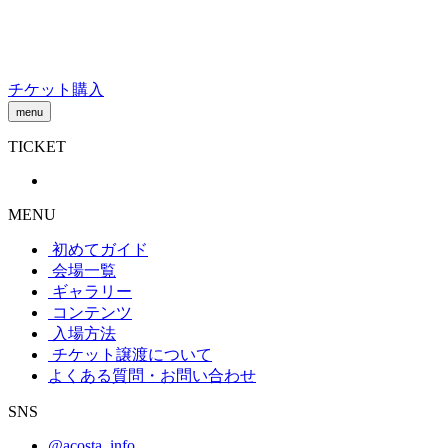
Skip
to
content
チケット購入
menu
TICKET
MENU
初めてガイド
会場一覧
ギャラリー
コンテンツ
入場方法
チケット譲渡
について
よくある質問・お問い合わせ
SNS
@acosta_info