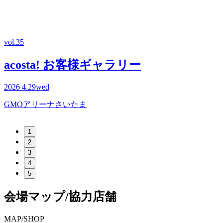
vol.34
ta! お客様ギャラリー
acost
ed
2026
1.3
sat
4
s
ーナさいたま
GMOアリー
1
2
3
4
5
会場マップ/協力店舗
M
AP/SHOP