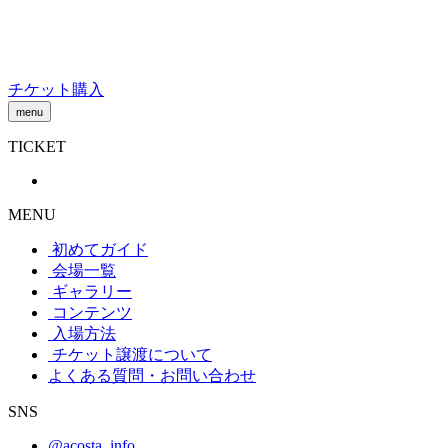
Skip
to
content
チケット購入
menu
TICKET
MENU
初めてガイド
会場一覧
ギャラリー
コンテンツ
入場方法
チケット譲渡
について
よくある質問・お問い合わせ
SNS
@acosta_info