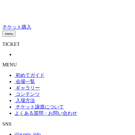
Skip
to
content
チケット購入
menu
TICKET
MENU
初めてガイド
会場一覧
ギャラリー
コンテンツ
入場方法
チケット譲渡
について
よくある質問・お問い合わせ
SNS
@acosta_info