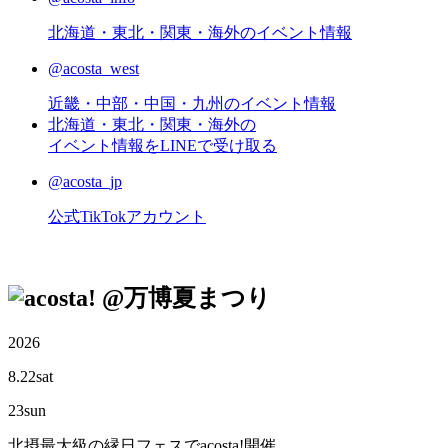
北海道・東北・関東・海外のイベント情報
@acosta_west
近畿・中部・中国・九州のイベント情報
北海道・東北・関東・海外の
イベント情報をLINEで受け取る
@acosta_jp
公式TikTokアカウント
@万博夏まつり
2026
8.22
sat
23
sun
北摂最大級の縁日フェスでacosta!開催