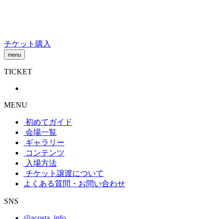
Skip
to
content
チケット購入
menu
TICKET
MENU
初めてガイド
会場一覧
ギャラリー
コンテンツ
入場方法
チケット譲渡
について
よくある質問・お問い合わせ
SNS
@acosta_info