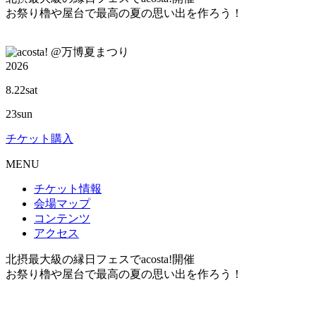
お祭り櫓や屋台で最高の夏の思い出を作ろう！
@万博夏まつり
2026
8.22
sat
23
sun
チケット購入
M
ENU
チケット情報
会場マップ
コンテンツ
アクセス
北摂最大級の縁日フェスでacosta!開催
お祭り櫓や屋台で最高の夏の思い出を作ろう！