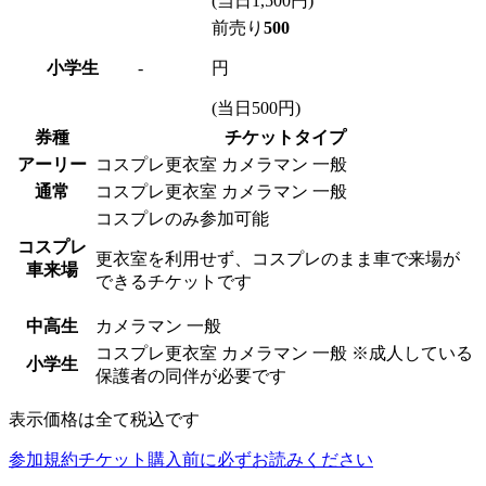
(当日1,500円)
前売り
500
小学生
-
円
(当日500円)
券種
チケットタイプ
アーリー
コスプレ更衣室
カメラマン
一般
通常
コスプレ更衣室
カメラマン
一般
コスプレのみ参加可能
コスプレ
更衣室を利用せず、コスプレのまま車で来場が
車来場
できるチケットです
中高生
カメラマン
一般
コスプレ更衣室
カメラマン
一般
※成人している
小学生
保護者の同伴が必要です
表示価格は全て税込です
参加規約
チケット購入前に必ずお読みください