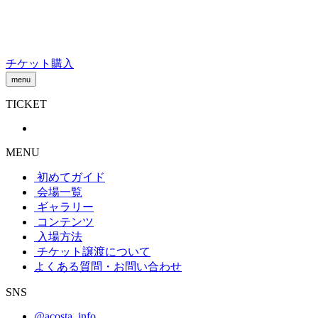
Skip
to
content
チケット購入
menu
TICKET
MENU
初めてガイド
会場一覧
ギャラリー
コンテンツ
入場方法
チケット譲渡
について
よくある質問・お問い合わせ
SNS
@acosta_info