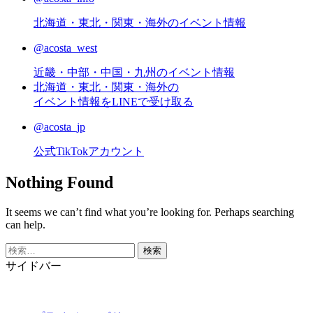
北海道・東北・関東・海外のイベント情報
@acosta_west
近畿・中部・中国・九州のイベント情報
北海道・東北・関東・海外の
イベント情報をLINEで受け取る
@acosta_jp
公式TikTokアカウント
Nothing Found
It seems we can’t find what you’re looking for. Perhaps searching
can help.
検
索:
サイドバー