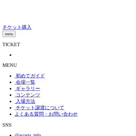
Skip
to
content
チケット購入
menu
TICKET
MENU
初めてガイド
会場一覧
ギャラリー
コンテンツ
入場方法
チケット譲渡
について
よくある質問・お問い合わせ
SNS
@acosta_info