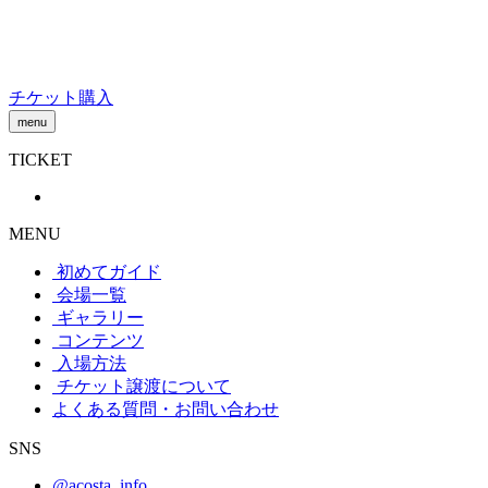
Skip
to
content
チケット購入
menu
TICKET
MENU
初めてガイド
会場一覧
ギャラリー
コンテンツ
入場方法
チケット譲渡
について
よくある質問・お問い合わせ
SNS
@acosta_info