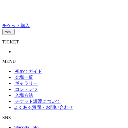
Skip
to
content
チケット購入
menu
TICKET
MENU
初めてガイド
会場一覧
ギャラリー
コンテンツ
入場方法
チケット譲渡
について
よくある質問・お問い合わせ
SNS
@acosta_info