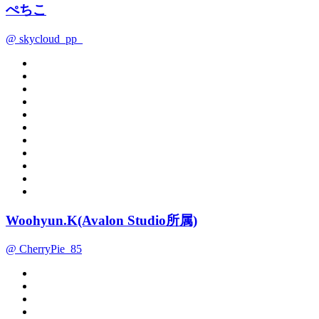
ぺちこ
@ skycloud_pp_
Woohyun.K(Avalon Studio所属)
@ CherryPie_85