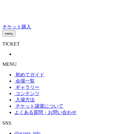
Skip
to
content
チケット購入
menu
TICKET
MENU
初めてガイド
会場一覧
ギャラリー
コンテンツ
入場方法
チケット譲渡
について
よくある質問・お問い合わせ
SNS
@acosta_info