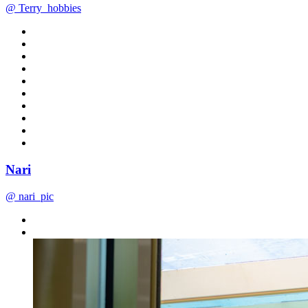
@ Terry_hobbies
Nari
@ nari_pic