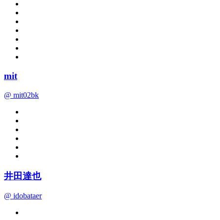
mit
@ mit02bk
井田達也
@ idobataer