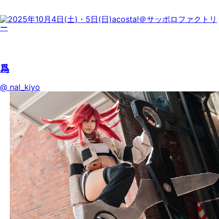
爲
@ nal_kiyo