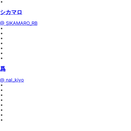
シカマロ
@ SIKAMARO_RB
爲
@ nal_kiyo