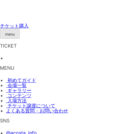
Skip
to
content
チケット購入
menu
TICKET
MENU
初めてガイド
会場一覧
ギャラリー
コンテンツ
入場方法
チケット譲渡
について
よくある質問・お問い合わせ
SNS
@acosta_info