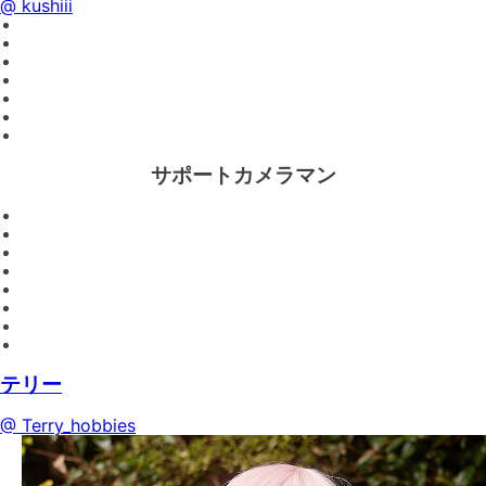
@ kushiii
サポートカメラマン
テリー
@ Terry_hobbies