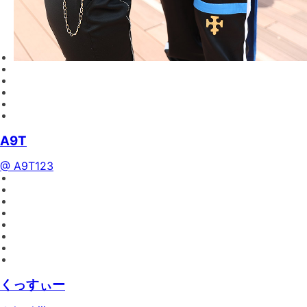
A9T
@ A9T123
くっすぃー