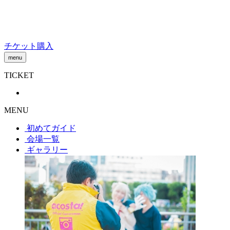
Skip
to
content
チケット購入
menu
TICKET
MENU
初めてガイド
会場一覧
ギャラリー