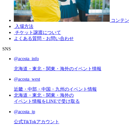
コンテ
入場方法
チケット譲渡
について
よくある質問・お問い合わせ
SNS
@acosta_info
北海道・東北・関東・海外のイベント情報
@acosta_west
近畿・中部・中国・九州のイベント情報
北海道・東北・関東・海外の
イベント情報をLINEで受け取る
@acosta_jp
公式TikTokアカウント