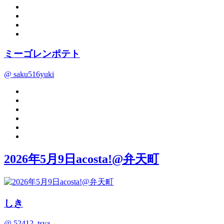
ミーゴレンポテト
@ saku516yuki
2026年5月9日acosta!@弁天町
しき
@ 52412_tsva