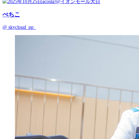
ぺちこ
@ skycloud_pp_