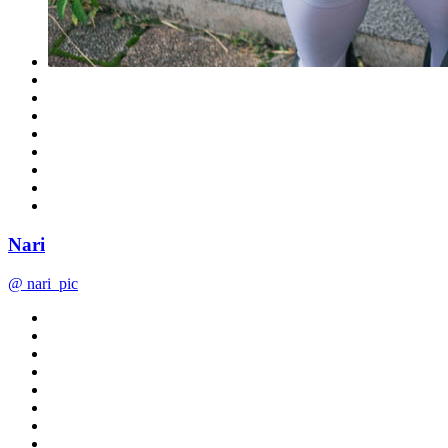
Nari
@ nari_pic