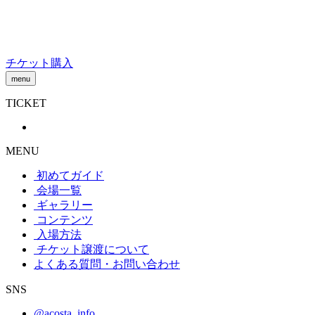
Skip
to
content
チケット購入
menu
TICKET
MENU
初めてガイド
会場一覧
ギャラリー
コンテンツ
入場方法
チケット譲渡
について
よくある質問・お問い合わせ
SNS
@acosta_info