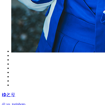
ゆとり
@ yu_toriphoto