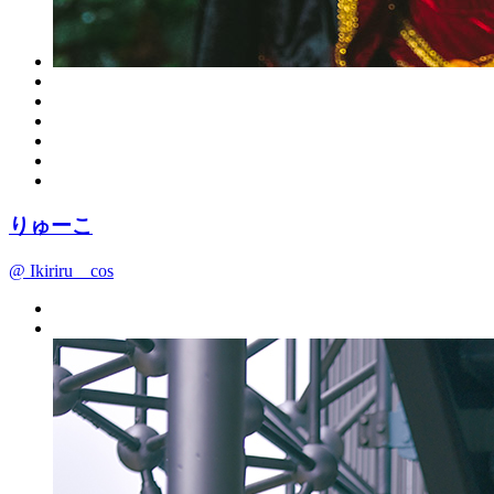
りゅーこ
@ Ikiriru__cos