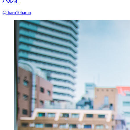
ハルオ
@ haru10haruo