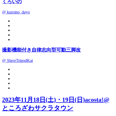
くろいの
@ kuroino_dayo
撮影機能付き自律志向型可動三脚改
@ SlaveTripodKai
2023年11月18日(土)・19日(日)acosta!@
ところざわサクラタウン