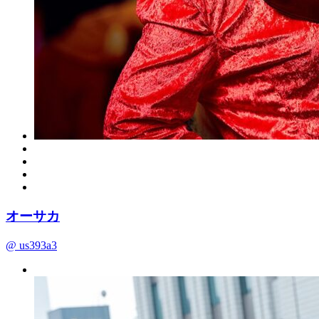
オーサカ
@ us393a3