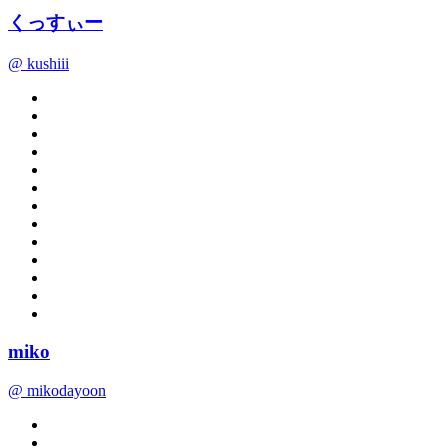
くっすぃー
@ kushiii
miko
@ mikodayoon