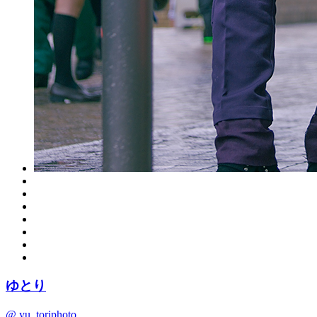
ゆとり
@ yu_toriphoto