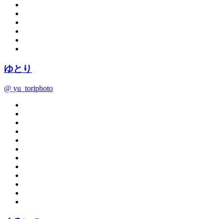
ゆとり
@ yu_toriphoto