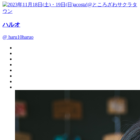
ハルオ
@ haru10haruo