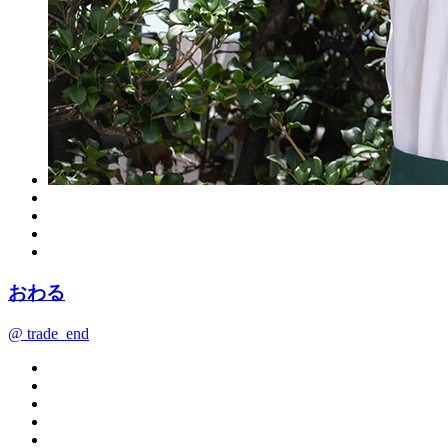
おわる
@ trade_end