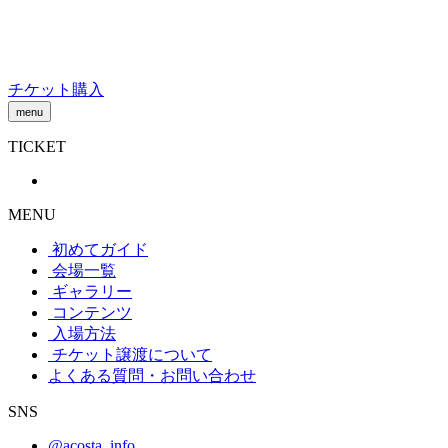
Skip
to
content
チケット購入
menu
TICKET
MENU
初めてガイド
会場一覧
ギャラリー
コンテンツ
入場方法
チケット譲渡
について
よくある質問・お問い合わせ
SNS
@acosta_info