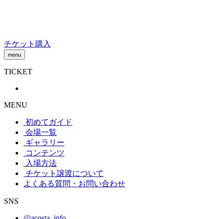
Skip
to
content
チケット購入
menu
TICKET
MENU
初めてガイド
会場一覧
ギャラリー
コンテンツ
入場方法
チケット譲渡
について
よくある質問・お問い合わせ
SNS
@acosta_info