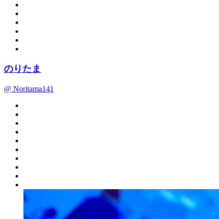
のりたま
@ Noritama141