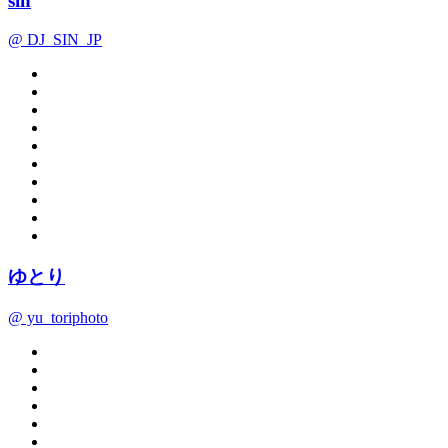
sin
@ DJ_SIN_JP
ゆとり
@ yu_toriphoto