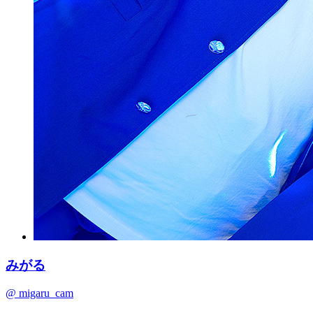
みがる
@ migaru_cam