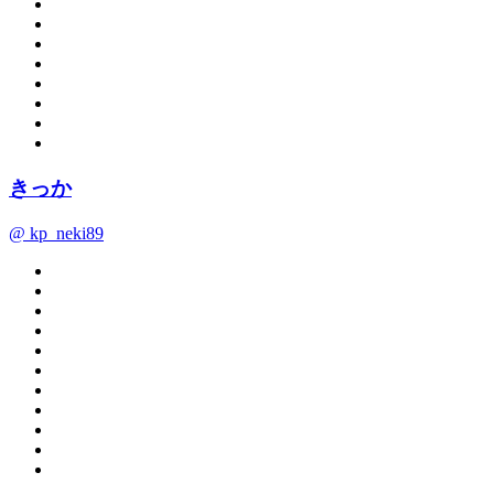
きっか
@ kp_neki89