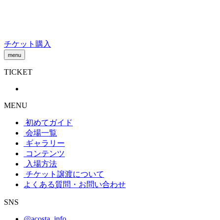
Skip
to
content
チケット購入
menu
TICKET
MENU
初めてガイド
会場一覧
ギャラリー
コンテンツ
入場方法
チケット譲渡
について
よくある質問・お問い合わせ
SNS
@acosta_info