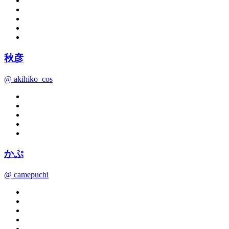
秋彦
@ akihiko_cos
かぷ
@ camepuchi