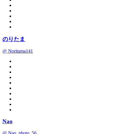
のりたま
@ Noritama141
Nao
@ Nao_photo_56