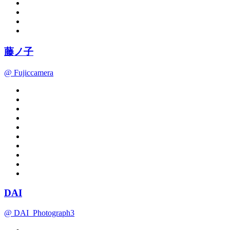
藤ノ子
@ Fujiccamera
DAI
@ DAI_Photograph3