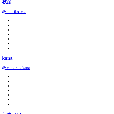
秋彦
@ akihiko_cos
kana
@ cameranokana