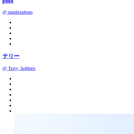
pino
@ maplexphoto
テリー
@ Terry_hobbies