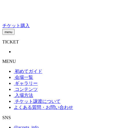
Skip
to
content
チケット購入
menu
TICKET
MENU
初めてガイド
会場一覧
ギャラリー
コンテンツ
入場方法
チケット譲渡
について
よくある質問・お問い合わせ
SNS
@acosta_info