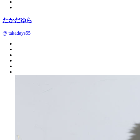
たかだゆら
@ takadays55