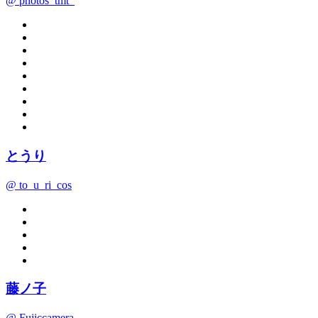
@ photos_tmt_
とうり
@ to_u_ri_cos
藤ノ子
@ Fujiccamera