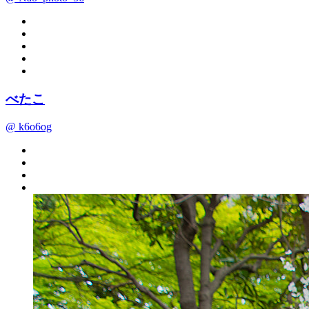
べたこ
@ k6o6og