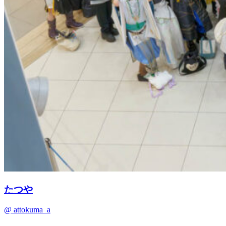
たつや
@ attokuma_a