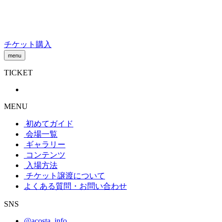
Skip
to
content
チケット購入
menu
TICKET
MENU
初めてガイド
会場一覧
ギャラリー
コンテンツ
入場方法
チケット譲渡
について
よくある質問・お問い合わせ
SNS
@acosta_info