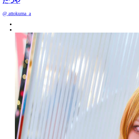
たつや
@ attokuma_a