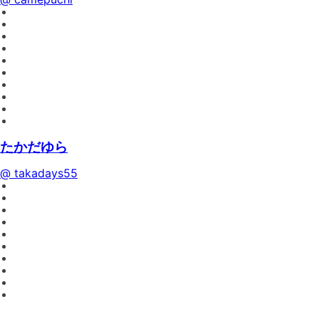
たかだゆら
@ takadays55