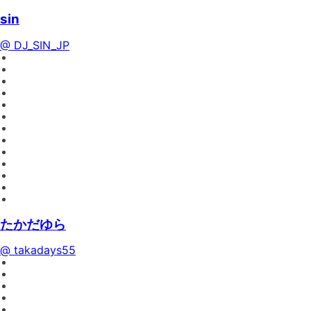
sin
@ DJ_SIN_JP
たかだゆら
@ takadays55