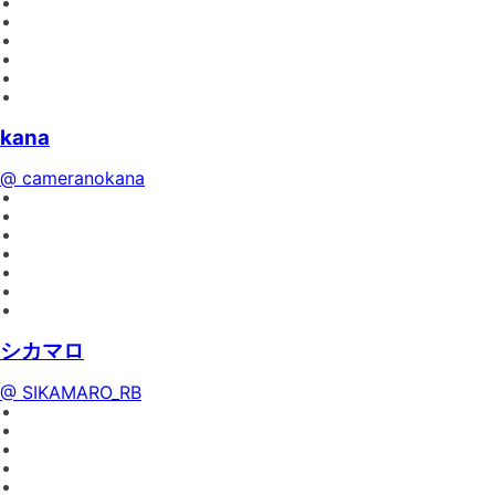
kana
@ cameranokana
シカマロ
@ SIKAMARO_RB