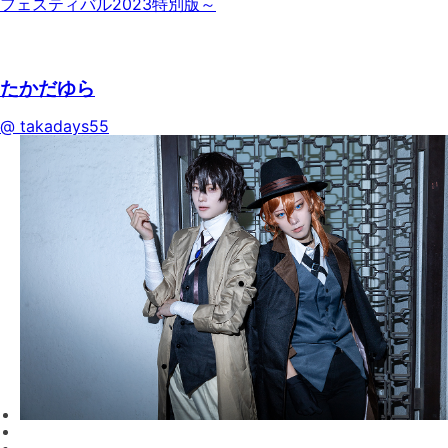
たかだゆら
@ takadays55