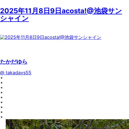
2025年11月8日9日acosta!@池袋サン
シャイン
たかだゆら
@ takadays55