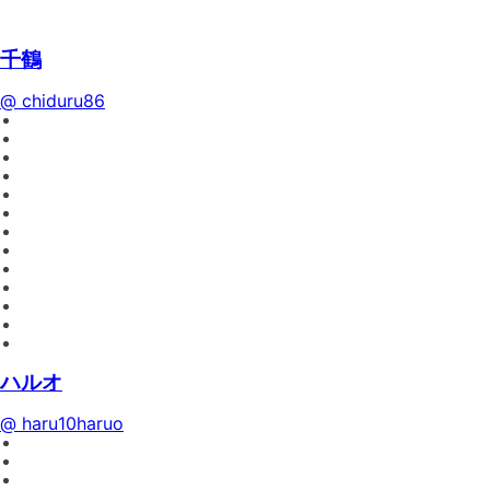
千鶴
@ chiduru86
ハルオ
@ haru10haruo