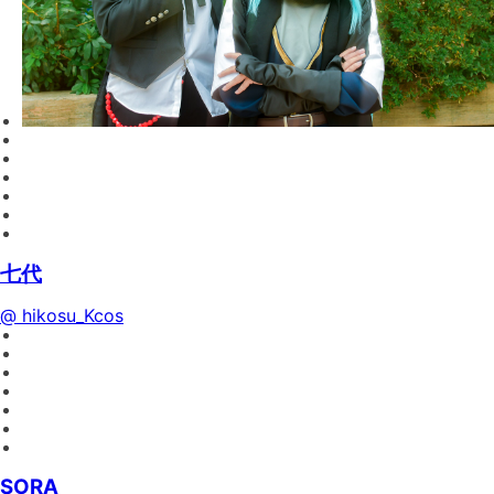
七代
@ hikosu_Kcos
SORA