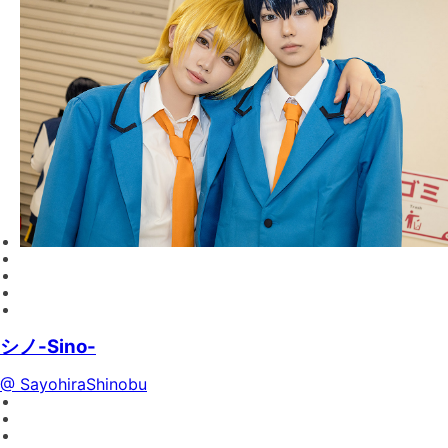
シノ-Sino-
@ SayohiraShinobu