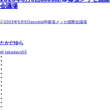
会議場
たかだゆら
@ takadays55