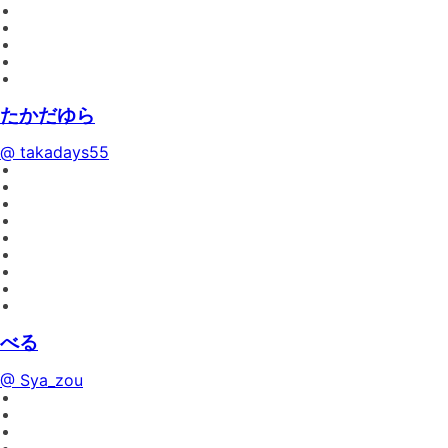
たかだゆら
@ takadays55
べる
@ Sya_zou