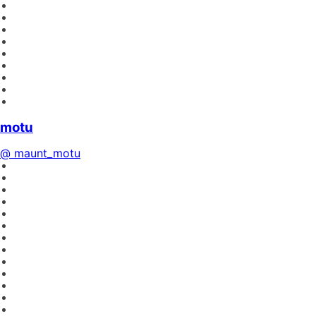
motu
@ maunt_motu