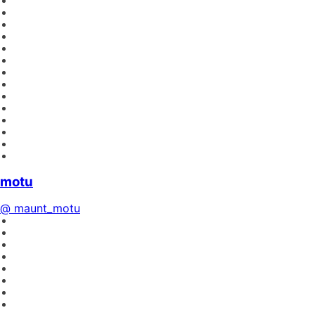
motu
@ maunt_motu