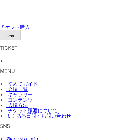
Skip
to
content
チケット購入
menu
TICKET
MENU
初めてガイド
会場一覧
ギャラリー
コンテンツ
入場方法
チケット譲渡
について
よくある質問・お問い合わせ
SNS
@acosta_info