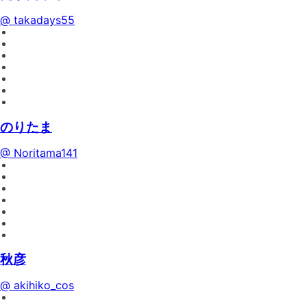
@ takadays55
のりたま
@ Noritama141
秋彦
@ akihiko_cos