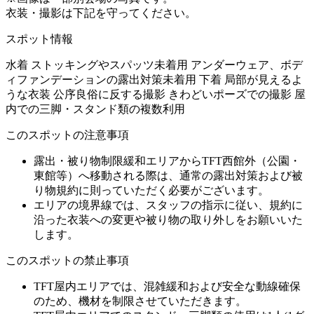
衣装・撮影は下記を守ってください。
スポット情報
水着
ストッキングやスパッツ未着用
アンダーウェア、ボデ
ィファンデーションの露出対策未着用
下着
局部が見えるよ
うな衣装
公序良俗に反する撮影
きわどいポーズでの撮影
屋
内での三脚・スタンド類の複数利用
このスポットの注意事項
露出・被り物制限緩和エリアからTFT西館外（公園・
東館等）へ移動される際は、通常の露出対策および被
り物規約に則っていただく必要がございます。
エリアの境界線では、スタッフの指示に従い、規約に
沿った衣装への変更や被り物の取り外しをお願いいた
します。
このスポットの禁止事項
TFT屋内エリアでは、混雑緩和および安全な動線確保
のため、機材を制限させていただきます。