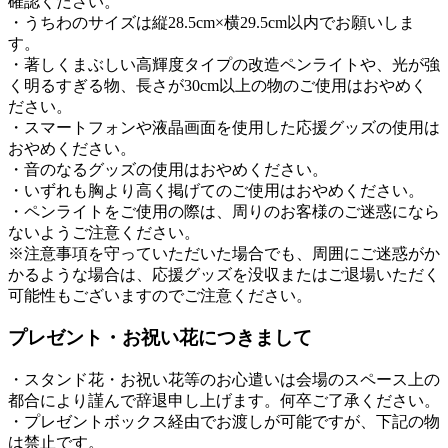
確認ください。
・うちわのサイズは縦28.5cm×横29.5cm以内でお願いしま
す。
・著しくまぶしい高輝度タイプの改造ペンライトや、光が強
く明るすぎる物、長さが30cm以上の物のご使用はおやめく
ださい。
・スマートフォンや液晶画面を使用した応援グッズの使用は
おやめください。
・音のなるグッズの使用はおやめください。
・いずれも胸より高く掲げてのご使用はおやめください。
・ペンライトをご使用の際は、周りのお客様のご迷惑になら
ないようご注意ください。
※注意事項を守っていただいた場合でも、周囲にご迷惑がか
かるような場合は、応援グッズを没収またはご退場いただく
可能性もございますのでご注意ください。
プレゼント・お祝い花につきまして
・スタンド花・お祝い花等のお心遣いは会場のスペース上の
都合により謹んで辞退申し上げます。何卒ご了承ください。
・プレゼントボックス経由でお渡しが可能ですが、下記の物
は禁止です。