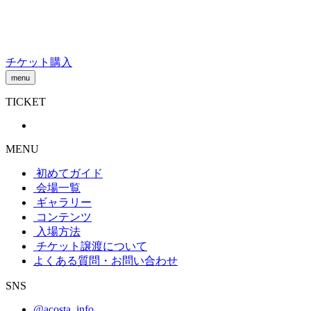
Skip
to
content
チケット購入
menu
TICKET
MENU
初めてガイド
会場一覧
ギャラリー
コンテンツ
入場方法
チケット譲渡
について
よくある質問・お問い合わせ
SNS
@acosta_info