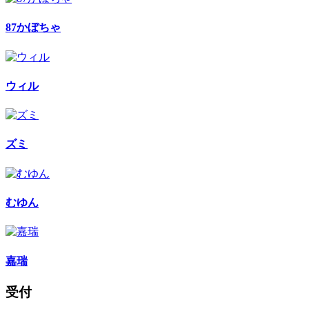
87かぼちゃ
ウィル
ズミ
むゆん
嘉瑞
受付